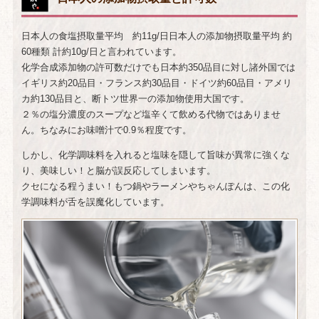
日本人の食塩摂取量平均 約11g/日日本人の添加物摂取量平均 約
60種類 計約10g/日と言われています。
化学合成添加物の許可数だけでも日本約350品目に対し諸外国では
イギリス約20品目・フランス約30品目・ドイツ約60品目・アメリ
カ約130品目と、断トツ世界一の添加物使用大国です。
２％の塩分濃度のスープなど塩辛くて飲める代物ではありませ
ん。ちなみにお味噌汁で0.9％程度です。
しかし、化学調味料を入れると塩味を隠して旨味が異常に強くな
り、美味しい！と脳が誤反応してしまいます。
クセになる程うまい！もつ鍋やラーメンやちゃんぽんは、この化
学調味料が舌を誤魔化しています。