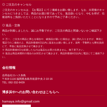
◎ ご注文のキャンセル
ご注文のキャンセルは、【お電話】にてご連絡をお願い致します。なお、出荷後のキャ
ンセルにつきましては、商品のお届け前であっても、返品扱いとなり、やむを得ず、往
復送料をご負担いただくことになりますので予めご了承ください。
◎ 返品・交換
商品が到着しましたら、誠にお手数ですが、ご注文の商品と間違いないかご確認下さ
い。
※ 万一、ご注文の商品と異なる場合や、破損品が届いた場合は、誠に恐れ入りますが、事前に
電話でのご連絡の上、商品到着後8日以内に返送をお願い致します。送料・手数料とも弊社負担
にて、早急に返品交換させて戴きます。
※ 商品到着後9日を経過したものは返品をお受け出来ません。御了承下さい。
※ 返品は商品未開封の場合のみ対応させて戴きます。商品到着後8日以内に電話にてご連絡下さ
い。
会社情報
合同会社ロハス糸島
〒819-1116 福岡県糸島市前原中央 2-10-16
TEL: 092-332-8439
博多浜やへのお問い合わせはこちらへ
hamaya.info@gmail.com