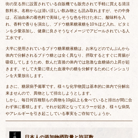
街の至る所に設置されている自販機でも販売されて手軽に買える清涼
飲料水。名称からは清い涼しい飲み物とも読み取れますが、その中身
は、石油由来の着色料で美味しそうな色を付けた水に、酸味料を入
れ、香料で香りを演出し、ブドウ糖果糖液糖を10％ほど入れ、ビタミ
ンを少量添加し、健康に良さそうなイメージでアピールされている人
工水です。
大半に使用されているブドウ糖果糖液糖は、お米などのでんぷんから
体内で分解されるブドウ糖とは全く異なり、摂取するとすぐに胃腸が
吸収してしまうため、飲んだ直後の体内では急激な血糖値の上昇が起
きます。そして大量に増えた血液中の糖を分解するためにインシュリ
ンを大量放出します。
まさに、糖尿病予備軍です。様々な化学物質は基本的に体内で分解出
来ませんので、異物として排出しようとします。
しかし、毎日何百種類もの異物を10g以上も食べていると排出が間に合
わず体に蓄積します。それが起因となってエラーが起き、様々な病気
やアレルギーを引き起こしている事実をご存知でしょうか。
日本人の添加物摂取量と許可数