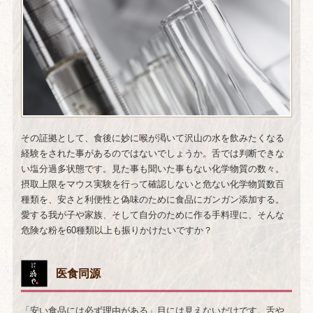
その証拠として、食後に妙に喉が渇いて沢山の水を飲みたくなる
経験をされた事があるのではないでしょうか。舌では判断できな
い塩分過多状態です。見た事も聞いた事もない化学物質の数々。
摂取上限をマウス実験を行って確認しないと危ない化学物質数百
種類を、安さと利便性と偽味のために食品にガンガン添加する。
愛する我が子や家族、そして自分のために作る手料理に、そんな
危険な粉を60種類以上も振りかけたいですか？
医食同源
「安い食品には必ず理由がある」目には見えないだけです。舌や