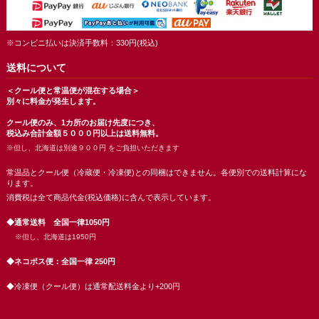
※コンビニ払いは決済手数料：330円(税込)
送料について
＜クール便と常温便が混在する場合＞
別々に料金が発生します。
クール便のみ、1カ所のお届け先度につき、
税込み合計金額５０００円以上は送料無料。
※但し、北海道は別途９００円 をご負担いただきます
常温品とクール便（冷蔵便・冷凍便)との同梱はできません。各便別での送料計算にな
ります。
消費税は全て商品代金(税込価格)に含んで表示しています。
◆通常送料 全国一律1050円
※但し、北海道は1950円
◆ネコポス便：全国一律 250円
◆冷凍便（クール便）は通常配送料金より+200円