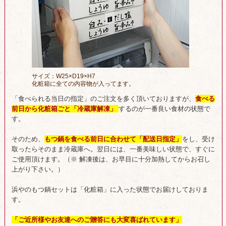
サイズ：W25×D19×H7
化粧箱に全ての内容物が入ってます。
「食べられる当日の指定」のご注文を多く頂いておりますが、
食べる
前日から化粧箱ごと「冷蔵庫解凍」
するのが一番良い食材の状態で
す。
そのため、
もつ鍋を食べる前日に合わせて「配送日指定」
をし、受け
取ったらそのまま冷蔵庫へ。翌日には、一番美味しい状態で、すぐに
ご使用頂けます。（※ 解凍後は、お早目に十分加熱してからお召し
上がり下さい。）
浜やのもつ鍋セットは「化粧箱」に入った状態でお届けしておりま
す。
「ご近所様やお友達へのご贈答にも大変喜ばれています」