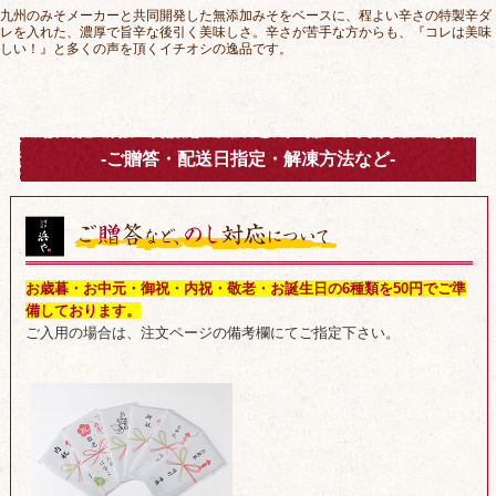
九州のみそメーカーと共同開発した無添加みそをベースに、程よい辛さの特製辛ダ
レを入れた、濃厚で旨辛な後引く美味しさ。辛さが苦手な方からも、『コレは美味
しい！』と多くの声を頂くイチオシの逸品です。
-ご贈答・配送日指定・解凍方法など-
お歳暮・お中元・御祝・内祝・敬老・お誕生日の6種類を50円でご準
備しております。
ご入用の場合は、注文ページの備考欄にてご指定下さい。