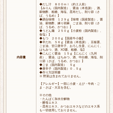
◆だし汁 ８００ｍｌ（約２人前）
【みりん（国内製造）、醤油（本造譲）、酒、
穀物酢、粗糖、海塩、昆布だし、削り節（さ
ば、うるめ）】
◆調合味噌 １２９ｇ【味噌（国産製造）、醤
油、穀物酢、練り胡麻、ごま油、削り節（さ
ば、うるめ、かつお）】
◆うどん麺 ２５０ｇ【小麦粉（国内製造）、
食塩）】
◆もつ ２００ｇ【国産牛小腸】
◆辛だれ ５６ｇ【醤油（本造譲）、豆板醤、
ごま油、甘口唐辛子、おろし生姜、にんにく、
はちみつ、酒、XO醤、粗糖、塩】
◆にんにく醤油 １５ｇ【にんにく（九州
内容量
産）、醤油、はちみつ、酒、中白糖、海塩、削
り節（さば、うるめ、かつお）】
◆ごま（国内製造） ５ｇ
◆唐辛子（国内製造）０．５ｇ
◆作り方説明書
※ 野菜は含まれておりません。
【アレルギー】一部に小麦・えび・牛肉・ご
ま・さば・大豆を含む。
※その他
・たんぱく加水分解物
・酵母エキス
・昆布エキス、かつおエキスなどのエキス系
も一切使用しておりません。