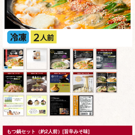
もつ鍋セット（約2人前）[旨辛みそ味]