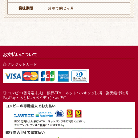
賞味期限
冷凍で約２ヶ月
お支払いについて
◎ クレジットカード
◎ コンビニ(番号端末式)・銀行ATM・ネットバンキング決済・楽天銀行決済・
PayPay・あと払い(ペイディ)・auPAY