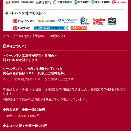
※コンビニ払いは決済手数料：330円(税込)
送料について
＜クール便と常温便が混在する場合＞
別々に料金が発生します。
クール便のみ、1カ所のお届け先度につき、
税込み合計金額５０００円以上は送料無料。
※但し、北海道は別途９００円 をご負担いただきます
常温品とクール便（冷蔵便・冷凍便)との同梱はできません。各便別での送料計算にな
ります。
消費税は全て商品代金(税込価格)に含んで表示しています。
◆通常送料 全国一律1050円
※但し、北海道は1950円
◆ネコポス便：全国一律 250円