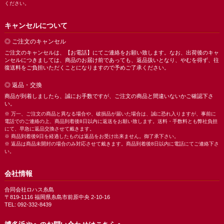
ください。
キャンセルについて
◎ ご注文のキャンセル
ご注文のキャンセルは、【お電話】にてご連絡をお願い致します。なお、出荷後のキャ
ンセルにつきましては、商品のお届け前であっても、返品扱いとなり、やむを得ず、往
復送料をご負担いただくことになりますので予めご了承ください。
◎ 返品・交換
商品が到着しましたら、誠にお手数ですが、ご注文の商品と間違いないかご確認下さ
い。
※ 万一、ご注文の商品と異なる場合や、破損品が届いた場合は、誠に恐れ入りますが、事前に
電話でのご連絡の上、商品到着後8日以内に返送をお願い致します。送料・手数料とも弊社負担
にて、早急に返品交換させて戴きます。
※ 商品到着後9日を経過したものは返品をお受け出来ません。御了承下さい。
※ 返品は商品未開封の場合のみ対応させて戴きます。商品到着後8日以内に電話にてご連絡下さ
い。
会社情報
合同会社ロハス糸島
〒819-1116 福岡県糸島市前原中央 2-10-16
TEL: 092-332-8439