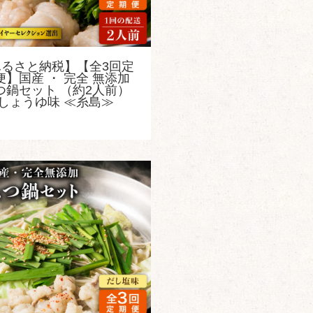
ふるさと納税】【全3回定
便】国産 ・ 完全 無添加
つ鍋セット （約2人前）
しょうゆ味 ≪糸島≫