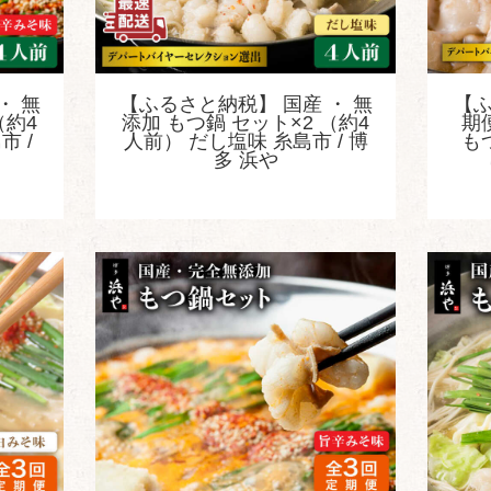
・ 無
【ふるさと納税】 国産 ・ 無
【
（約4
添加 もつ鍋 セット×2 （約4
期
市 /
人前） だし塩味 糸島市 / 博
も
多 浜や