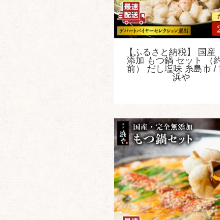
【ふるさと納税】 国産 
添加 もつ鍋 セット （
前） だし塩味 糸島市 /
浜や