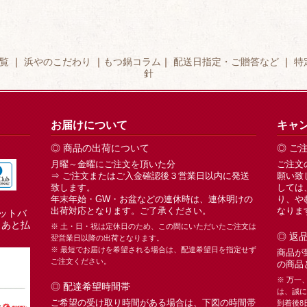
覧
｜
浜やのこだわり
｜
もつ鍋コラム
｜
配送日指定・ご贈答など
｜
特
針
お届けについて
キャ
◎ 商品の出荷について
◎ ご
月曜～金曜にご注文を頂いた分
ご注文
⇒ ご注文またはご入金確認後３営業日以内に発送
願い致
致します。
しては
年末年始・GW・お盆などの連休時は、連休明けの
り、や
出荷対応となります。ご了承ください。
なりま
ネットバ
・あと払
※ 土・日・祝は定休日のため、この間にいただいたご注文は
◎ 返
翌営業日以降の出荷となります。
※ 最短でお届けを希望される場合は、配達希望日を指定せず
商品が
ご注文ください。
の商品
※ 万一
◎ 配達希望時間帯
は、誠に
ご希望の受け取り時間がある場合は、下図の時間帯
到着後8