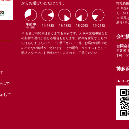
からお選びいただけます。
弊社負担
※ 商品
ん。御了
※ 返品
着後8日
※ お届け時間帯はあくまでも目安です。天候や交通事情など
会社
の影響で遅れが生じる場合もあります。納期を保証するもの
ではありませんので、ご了承下さい。一部、お届け時間指定
合同会
の出来ない地域がございます。その場合、リクエストとして
〒819
配送スタッフにお伝えいたしますのでご了承ください。
TEL: 0
。
博多
ます
hama
梱はで
。
表示して