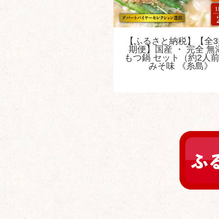
【ふるさと納税】【全3
期便】国産 ・ 完全 無
もつ鍋 セット（約2人
みそ味 《糸島》