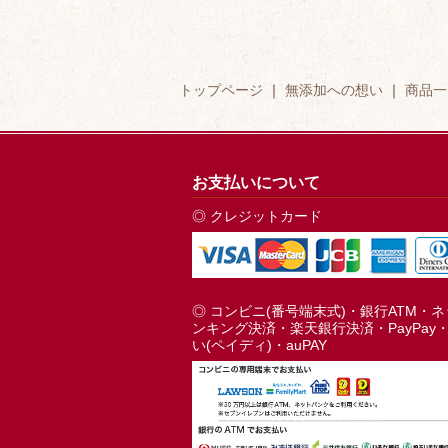
トップページ
｜
無添加への想い
｜
商品一
お支払いについて
◎ クレジットカード
◎ コンビニ(番号端末式)・銀行ATM・
ンキング決済・楽天銀行決済・PayPay
い(ペイディ)・auPAY