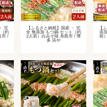
・ 完
【ふるさと納税】国産 ・ 完
【ふ
ト（約
全 無添加 もつ鍋 セット（約
添加
市 /
2人前）白みそ味 糸島市 / 博
前）
多 浜や