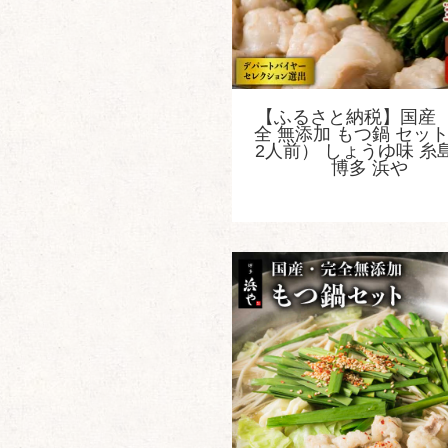
【ふるさと納税】国産 
全 無添加 もつ鍋 セッ
2人前） しょうゆ味 糸島
博多 浜や