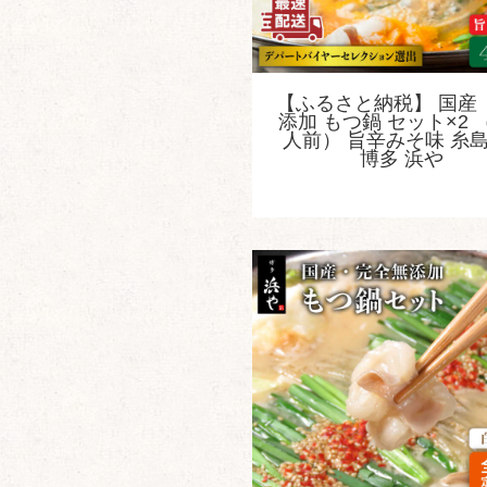
【ふるさと納税】 国産 
添加 もつ鍋 セット×2 
人前） 旨辛みそ味 糸島
博多 浜や