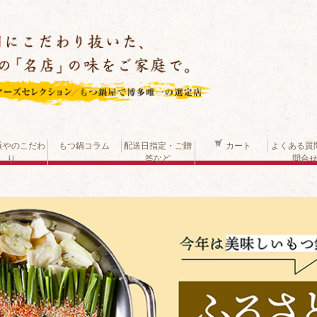
浜やのこだわ
もつ鍋コラム
配送日指定・ご贈
カート
よくある質
り
答など
問合