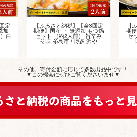
回定
【ふるさと納税】【全3回定
【
添加
期便】国産 ・ 無添加 もつ鍋
期便
前）白
セット （約2人前） 旨辛み
セ
そ味 糸島市 / 博多 浜や
その他、寄付金額に応じて多数出品中です！
▼この機会にぜひご覧くださいませ▼