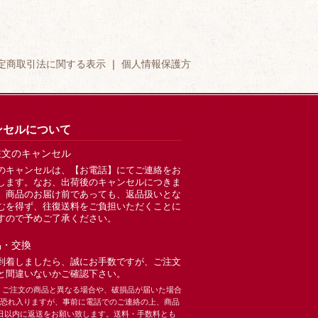
定商取引法に関する表示
｜
個人情報保護方
ンセルについて
注文のキャンセル
のキャンセルは、【お電話】にてご連絡をお
します。なお、出荷後のキャンセルにつきま
、商品のお届け前であっても、返品扱いとな
むを得ず、往復送料をご負担いただくことに
すので予めご了承ください。
品・交換
到着しましたら、誠にお手数ですが、ご注文
と間違いないかご確認下さい。
、ご注文の商品と異なる場合や、破損品が届いた場合
恐れ入りますが、事前に電話でのご連絡の上、商品
日以内に返送をお願い致します。送料・手数料とも