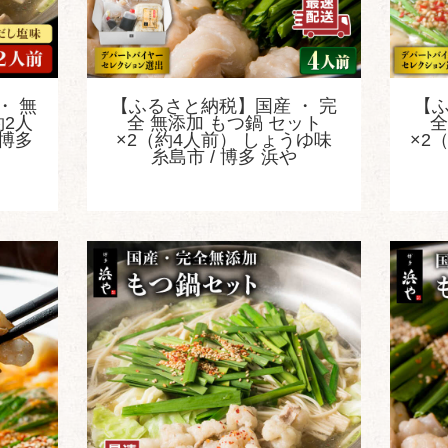
・ 無
【ふるさと納税】国産 ・ 完
【ふ
約2人
全 無添加 もつ鍋 セット
全
 博多
×2（約4人前） しょうゆ味
×2
糸島市 / 博多 浜や