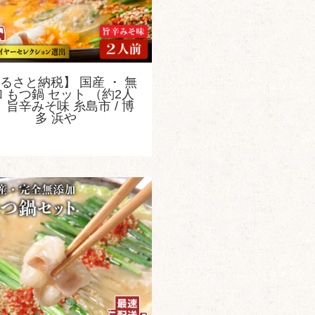
るさと納税】 国産 ・ 無
 もつ鍋 セット （約2人
 旨辛みそ味 糸島市 / 博
多 浜や