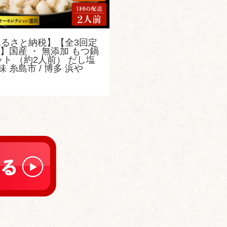
ふるさと納税】【全3回定
】国産 ・ 無添加 もつ鍋
ット （約2人前） だし塩
味 糸島市 / 博多 浜や