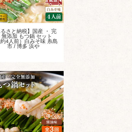
るさと納税】国産 ・ 完
 無添加 もつ鍋 セット
（約4人前）白みそ味 糸島
市 / 博多 浜や